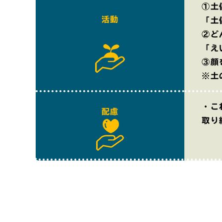
①土
活動
「土
②ど
「え
③顔
※土
・こ
配慮
取り